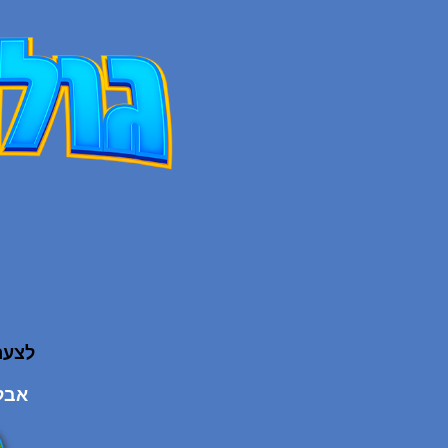
לצער
אבל ה