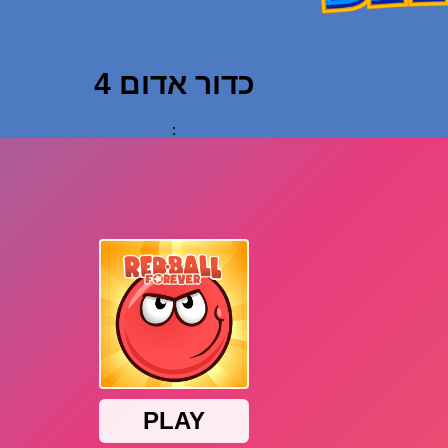
כדור אדום 4
: